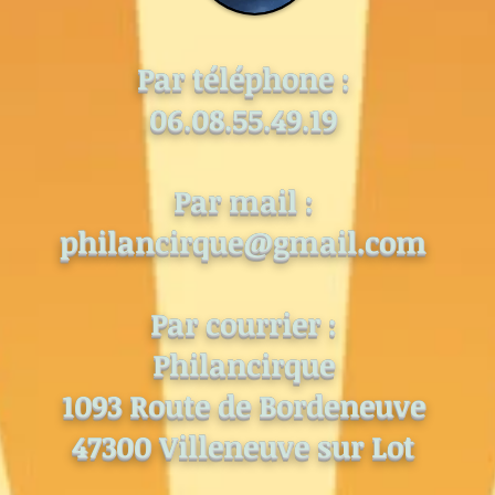
Par téléphone :
06.08.55.49.19
Par mail :
philancirque@gmail.com
Par courrier :
Philancirque
1093 Route de Bordeneuve
47300 Villeneuve sur Lot